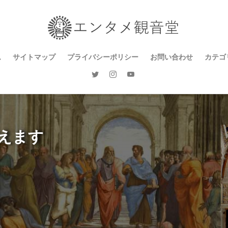
ム
サイトマップ
プライバシーポリシー
お問い合わせ
カテゴ
ゲー
漫画
音楽
ドラ
テレ
カル
思想
地域
ライ
えます