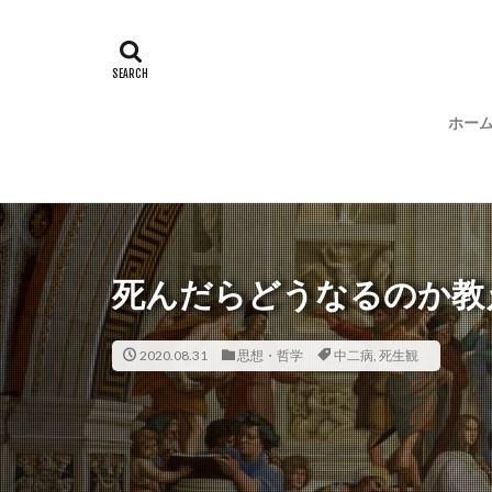
ホー
死んだらどうなるのか教
2020.08.31
思想・哲学
中二病
,
死生観