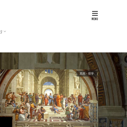
リ
ム
・アニメ
マ・映画
ビ
チャー
・哲学
・文化
フスタイル
思想・哲学