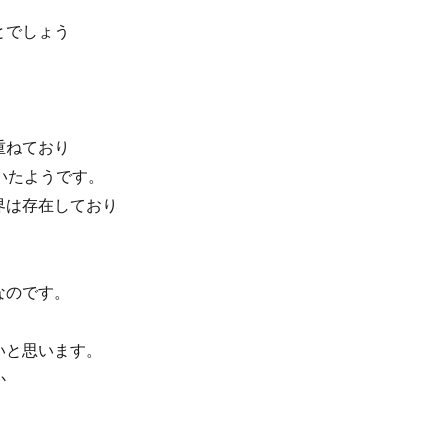
とでしょう
重ねており
いたようです。
界は存在しており
。
なのです。
いと思います。
か