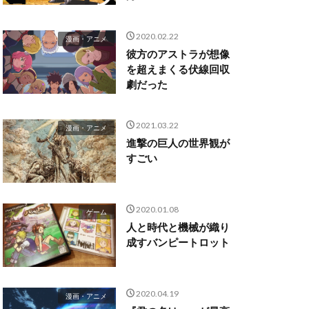
2020.02.22
漫画・アニメ
彼方のアストラが想像
を超えまくる伏線回収
劇だった
2021.03.22
漫画・アニメ
進撃の巨人の世界観が
すごい
2020.01.08
ゲーム
人と時代と機械が織り
成すバンピートロット
2020.04.19
漫画・アニメ