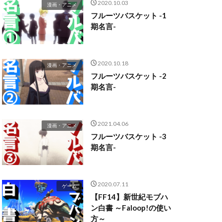
2020.10.03
漫画・アニメ
フルーツバスケット -1
期名言-
2020.10.18
漫画・アニメ
フルーツバスケット -2
期名言-
2021.04.06
漫画・アニメ
フルーツバスケット -3
期名言-
2020.07.11
ゲーム
【FF14】新世紀モブハ
ン白書 ～Faloop!の使い
方～