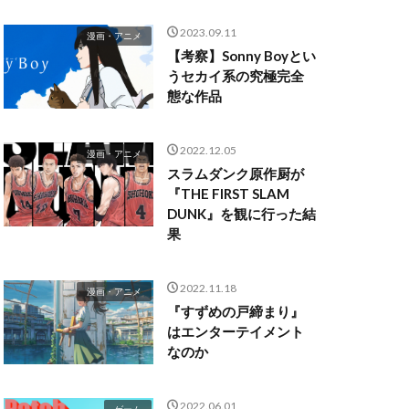
2023.09.11
漫画・アニメ
【考察】Sonny Boyとい
うセカイ系の究極完全
態な作品
2022.12.05
漫画・アニメ
スラムダンク原作厨が
『THE FIRST SLAM
DUNK』を観に行った結
果
2022.11.18
漫画・アニメ
『すずめの戸締まり』
はエンターテイメント
なのか
2022.06.01