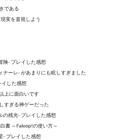
きである
て現実を直視しよう
たなる冒険- プレイした感想
 暁月のフィナーレ- があまりにも眩しすぎました
- プレイした感想
以上に面白いです
しすぎる神ゲーだった
リスタルの残光- プレイした感想
書 ～Faloop!の使い方～
憶の凶星- プレイした感想