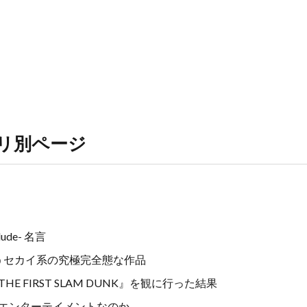
ゴリ別ページ
de- 名言
というセカイ系の究極完全態な作品
 FIRST SLAM DUNK』を観に行った結果
エンターテイメントなのか