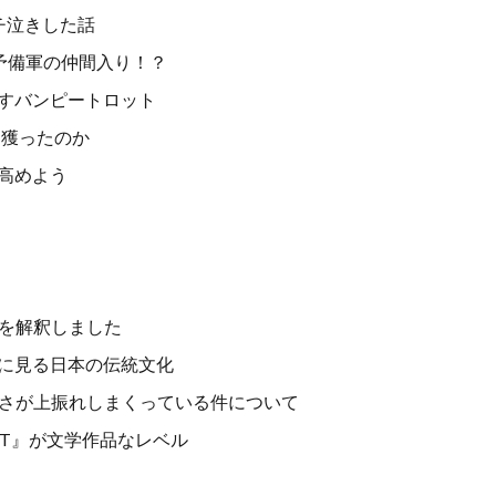
チ泣きした話
者予備軍の仲間入り！？
すバンピートロット
を獲ったのか
高めよう
ld』を解釈しました
に見る日本の伝統文化
しさが上振れしまくっている件について
AUT』が文学作品なレベル