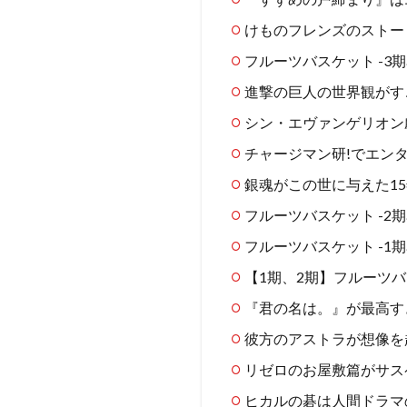
けものフレンズのストー
フルーツバスケット -3期
進撃の巨人の世界観がす
シン・エヴァンゲリオン劇
チャージマン研!でエン
銀魂がこの世に与えた1
フルーツバスケット -2期
フルーツバスケット -1期
【1期、2期】フルーツ
『君の名は。』が最高す
彼方のアストラが想像を
リゼロのお屋敷篇がサス
ヒカルの碁は人間ドラマ