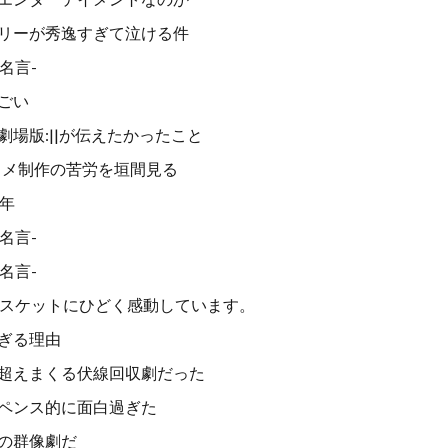
リーが秀逸すぎて泣ける件
名言-
ごい
場版:||が伝えたかったこと
タメ制作の苦労を垣間見る
5年
名言-
名言-
バスケットにひどく感動しています。
ぎる理由
超えまくる伏線回収劇だった
ペンス的に面白過ぎた
の群像劇だ