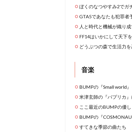
ぼくのなつやすみ2でガ
GTA5であなたも犯罪
人と時代と機械が織り成
FF14はいかにして天下
どうぶつの森で生活力を
音楽
BUMPの『Small wor
米津玄師の『パプリカ』
ここ最近のBUMPの優
BUMPの『COSMON
すてきな季節の曲たち