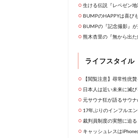
生ける伝説『レペゼン地
BUMPのHAPPYは喜
BUMPの『記念撮影』
熊木杏里の『無から出た
ライフスタイル
【閲覧注意】尋常性疣贅
日本人は近い未来に滅び
元サウナ狂が語るサウナ
17年ぶりのインフルエ
裁判員制度の実態に迫る
キャッシュレスはiPhoneの