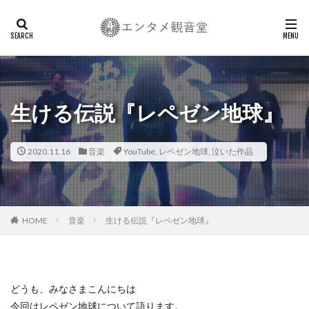
生ける伝説『レペゼン地球』
2020.11.16
音楽
YouTube
,
レペゼン地球
,
泣いた作品
HOME
音楽
生ける伝説『レペゼン地球』
どうも、みなさまこんにちは
今回はレペゼン地球について語ります。