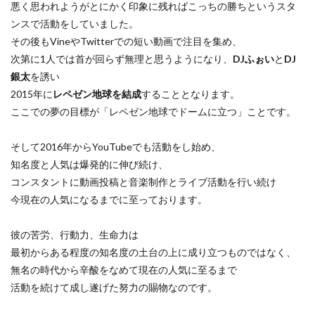
悪く思われようがとにかく印象に残ればこっちの勝ちというスタ
ンスで活動をしていました。
その後もVineやTwitterでの短い動画で注目を集め、
次第に1人では首が回らず無理と思うようになり、
DJふぉい
と
DJ
銀太
を誘い
2015年に
レペゼン地球を結成
することとなります。
ここでの夢の目標が「レペゼン地球でドームに立つ」ことです。
そして2016年からYouTubeでも活動をし始め、
知名度と人気は爆発的に伸び続け、
コンスタントに動画投稿と音楽制作とライブ活動を行い続け
今現在の人気になるまでに至っております。
彼の苦労、行動力、生命力は
最初からある程度の知名度の土台の上に成り立つものではなく、
無名の時代から辛酸をなめて現在の人気に至るまで
活動を続けて成し遂げた努力の賜物なのです。