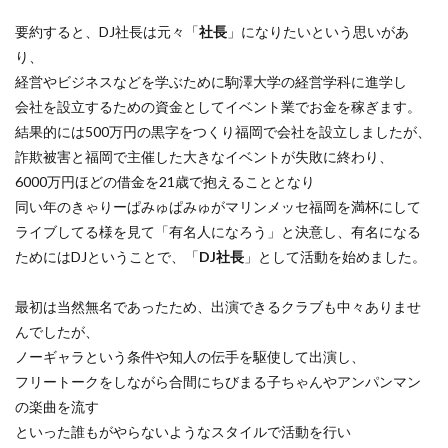
要約すると、DJ社長は元々「
社長
」になりたいという思いがあ
り、
経営やビジネスなどを学ぶために駒澤大学の経営学科に進学し
会社を設立するための資金としてイベント業でお金を稼ぎます。
結果的には500万円の黒字をつくり福岡で会社を設立しましたが、
詐欺被害と福岡で主催した大きなイベントが失敗に終わり、
6000万円ほどの借金を21歳で抱えることとなり
同い年のきゃりーぱみゅぱみゅがマリンメッセ福岡を満杯にして
ライブしてる様を見て「有名人になろう」と決意し、有名になる
ためにはDJということで、「
DJ社長
」として活動を始めました。
最初は当然無名であったため、出演できるクラブも中々ありませ
んでしたが、
ノーギャラという条件や知人の伝手を駆使して出演し、
フリートークをしながら合間にちびまる子ちゃんやアンパンマン
の楽曲を流す
といった誰もがやらないようなスタイルで活動を行い