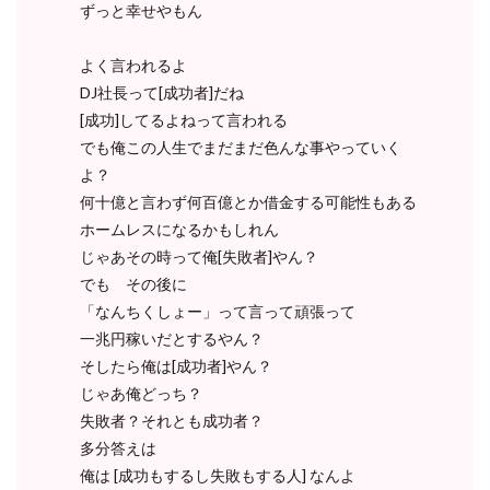
ずっと幸せやもん
よく言われるよ
DJ社長って[成功者]だね
[成功]してるよねって言われる
でも俺この人生でまだまだ色んな事やっていく
よ？
何十億と言わず何百億とか借金する可能性もある
ホームレスになるかもしれん
じゃあその時って俺[失敗者]やん？
でも その後に
「なんちくしょー」って言って頑張って
一兆円稼いだとするやん？
そしたら俺は[成功者]やん？
じゃあ俺どっち？
失敗者？それとも成功者？
多分答えは
俺は [成功もするし失敗もする人] なんよ