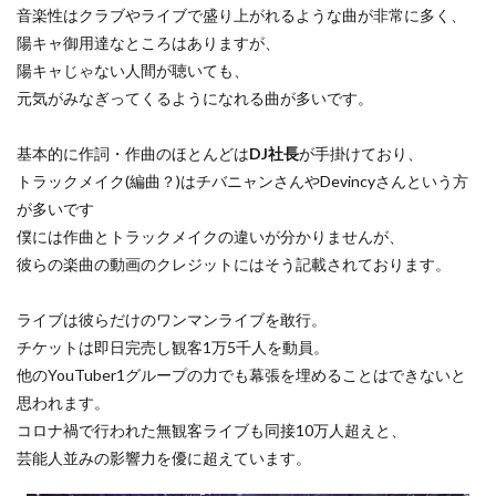
音楽性はクラブやライブで盛り上がれるような曲が非常に多く、
陽キャ御用達なところはありますが、
陽キャじゃない人間が聴いても、
元気がみなぎってくるようになれる曲が多いです。
基本的に作詞・作曲のほとんどは
DJ社長
が手掛けており、
トラックメイク(編曲？)はチバニャンさんやDevincyさんという方
が多いです
僕には作曲とトラックメイクの違いが分かりませんが、
彼らの楽曲の動画のクレジットにはそう記載されております。
ライブは彼らだけのワンマンライブを敢行。
チケットは即日完売し観客1万5千人を動員。
他のYouTuber1グループの力でも幕張を埋めることはできないと
思われます。
コロナ禍で行われた無観客ライブも同接10万人超えと、
芸能人並みの影響力を優に超えています。