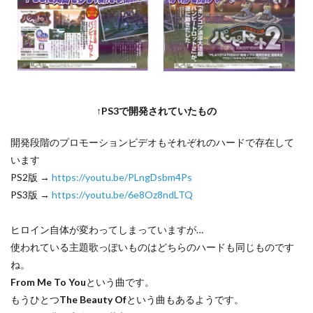
↑PS3で開発されていたもの
開発段階のプロモーションビデオもそれぞれのハードで存在して
います
PS2版 →
https://youtu.be/PLngDsbm4Ps
PS3版 →
https://youtu.be/6e8Oz8ndLTQ
ヒロイン自体が変わってしまっていますが…
使われている主題歌っぽいものはどちらのハードも同じものです
ね。
From Me To You
という曲です。
もうひとつ
The Beauty Of
という曲もあるようです。