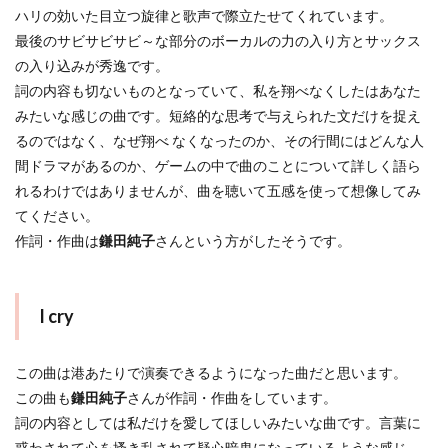
ハリの効いた目立つ旋律と歌声で際立たせてくれています。
最後のサビサビサビ～な部分のボーカルの力の入り方とサックス
の入り込みが秀逸です。
詞の内容も切ないものとなっていて、私を翔べなくしたはあなた
みたいな感じの曲です。短絡的な思考で与えられた文だけを捉え
るのではなく、なぜ翔べ なくなったのか、その行間にはどんな人
間ドラマがあるのか、ゲームの中で曲のことについて詳しく語ら
れるわけではありませんが、曲を聴いて五感を使って想像してみ
てください。
作詞・作曲は
鎌田純子
さんという方がしたそうです。
I cry
この曲は港あたりで演奏できるようになった曲だと思います。
この曲も
鎌田純子
さんが作詞・作曲をしています。
詞の内容としては私だけを愛してほしいみたいな曲です。言葉に
惑わされて心を搔き乱されて疑心暗鬼になっているような感じ、