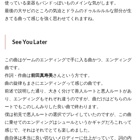
使っている楽器もバンドっぽいものメインな気がします。
最後の大サビのところの気迫とドラムのドゥルルルルな部分が生
きてる曲って感じを強く思わせてくれますね。
See You Later
この曲はゲームのエンディングで手に入る曲かつ、エンディング
曲です。
作詞・作曲は
前田真寿美
さんという方です。
曲の旋律もまさにエンディングって感じの曲です。
前述で説明した通り、大きく分けて善人ルートと悪人ルートがあ
り、エンディングもそれぞれ違うのですが、曲だけはどちらのル
ートでもこのしんみりした良い曲で終わります。
僕は初見で悪人ルートの選択でプレイしていたのですが、この曲
に乗せてのエンディングはシュールというかギャグだろこれって
感じで、それはそれでとても楽しめました。
曲自体は本当に良い切ないメロディーに仕上がっていて、詞の内