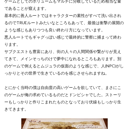
ゲームとしてのボリュームもマルチに分岐しているため相当な量
であることが窺えます。
基本的に善人ルートではキャラクターの素性がすべて洗い出され
るのでTRUEルートみたいなところもあって、最後は衝撃の展開の
ような感じもありつつも良い終わり方になっています。
悪人ルートでもギャグっぽい感じで最終的に警察に捕まって終わ
ります。
サブクエストも豊富にあり、街の人々の人間関係や繋がりが見え
てきて、メインそっちのけで夢中になれるところもあります。別
のゲームで例えるとムジュラの仮面のような感じで、人(NPC)がし
っかりとその世界で生きているのを感じさせられますね。
とにかく当時の僕は自由度の高いゲームを欲していて、まさにこ
のゲームが俺の求めているものだとドンピシャでした。ストーリ
ーもしっかりと作りこまれたものとなっており伏線もしっかり生
きてきます。