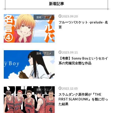
新着記事
2023.09.20
漫画・アニメ
フルーツバスケット -prelude- 名
言
2023.09.11
漫画・アニメ
【考察】Sonny Boyというセカイ
系の究極完全態な作品
2022.12.05
漫画・アニメ
スラムダンク原作厨が『THE
FIRST SLAM DUNK』を観に行っ
た結果