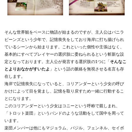
そんな世界観をベースに物語が始まるのですが、主人公はバニラ
ビーンズという少年で、記憶喪失をしており海岸に打ち揚げられ
ているシーンから始まります。これといった個性や主張はなく、
基本的にすべてプレイヤーの選択肢に委ねられるという斬新な設
定となっております。主人公が発言する選択肢の1つに「
そんなこ
とよりおなかがすいたよ
」という話の脈絡を無視させる名言も存
在します。
海岸で記憶喪失になっていると、コリアンダーという少女の呼び
かけによって目を覚まし、記憶を取り戻すため一緒に行動するこ
とになります。
このコリアンダーという少女はコニーという呼称で親しまれ、
「トロット楽団」というバンドのような活動をして国中を周って
います。
楽団メンバーは他にもマジョラム、バジル、フェンネル、セイボ