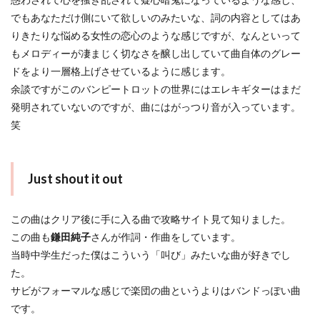
でもあなただけ側にいて欲しいのみたいな、詞の内容としてはあ
りきたりな悩める女性の恋心のような感じですが、なんといって
もメロディーが凄まじく切なさを醸し出していて曲自体のグレー
ドをより一層格上げさせているように感じます。
余談ですがこのバンピートロットの世界にはエレキギターはまだ
発明されていないのですが、曲にはがっつり音が入っています。
笑
Just shout it out
この曲はクリア後に手に入る曲で攻略サイト見て知りました。
この曲も
鎌田純子
さんが作詞・作曲をしています。
当時中学生だった僕はこういう「叫び」みたいな曲が好きでし
た。
サビがフォーマルな感じで楽団の曲というよりはバンドっぽい曲
です。