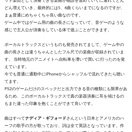
ット楽団として演奏できる楽曲が物語を進めていくに連れてどん
どん増えていき、最終的には5、6曲くらいまでになるのですが、
まぁ普通にめちゃくちゃ良い曲なのです。
ゲーム中ではゲーム用の曲の長さになっていて、音ゲーのような
感じで主人公が演奏をしている体で遊ぶことができます。
ボーカルトラックスというものも発売されてまして、ゲーム中の
曲の長さとは違うちゃんとしたフル尺での楽曲が収録されていま
す。 当時地元のアニメイトへ自転車を漕いで買いに行ったのを覚
えています。
今でも普通に通勤中にiPhoneからシャッフルで流れてきたら聴い
てます。
PS2のゲームだけのスペックだと出力できる音の種類にも限界があ
るため、このボーカルトラックスで真の楽器演奏に耳を傾けるの
もまた違った印象を抱くことができて良いです。
曲はすべて
ナディア・ギフォード
さんという日本とアメリカのハ
ーフの歌手の方が歌っており、詞は全て英語となっています。作