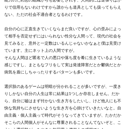
りで信用もないわけですから誰からも道具としても扱ってもらえ
ない、ただの社会不適合者となるわけです。
自分の心に正直生きていくならまだ良いですが、心の歪みによっ
て相手を否定せずにはいられない性分な人間って、現代の社会を
見てみると、意外と一定数はいるんじゃないかなぁと僕は見受け
ています。主にネット上の人間ですが。
そんな人間ほど匿名で人の悪口や落ち度を肴に生きているような
感じですし、まともなフリをして実は発達障害だとか鬱病だとか
病気を盾にしちゃったりするパターンも多いです。
選択肢のあるゲームは明暗が分かれることが多いですが、一度き
りしかない自分の人生は常に結果は1つしか存在しません。だか
ら、自分に嘘はまず付かない生き方をしたいし、けど他人にも不
快な気持ちにさせないような生き方を心掛けていきたいなと。自
由主義・個人主義って時代がそうなってきていますが、たかだか
そこらの人間個人がそんなに尊重されることなんてないぞと、こ