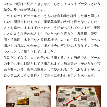
ンだのの類は一切出てきません。しかし
トロットビークル
という
架空の乗り物が登場します。
このトロットビークルというものは自動車が誕生した頃と同じく
らいに開発されたもので、産業革命期の火付け役となりました。
人々を幸せにするはずだったという紹介もされていますが、実際
にどのような扱われ方をしていたのかと言うと、農耕用・警察
用・消防用・水上用など多種多様で、人々の生活を支え、その人
間たちの営みに欠かせないほど社会に溶け込み大きなインフラの
ひとつとして確立されていました。
生活だけでなく、人々の争いに活用することも当然でき、ゲーム
の中でも主に戦闘として活用されます。無法者たちがいきなり市
民を襲ったり、戦争の道具として使われることもありますが、コ
ロシアムのような興行として正当に使われることもあります。