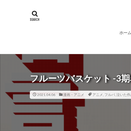
ホー
フルーツバスケット -3期
2021.04.06
漫画・アニメ
アニメ
,
フルバ
,
泣いた作