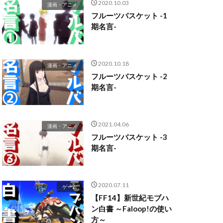
2020.10.03
漫画・アニメ
フルーツバスケット -1
期名言-
2020.10.18
漫画・アニメ
フルーツバスケット -2
期名言-
2021.04.06
漫画・アニメ
フルーツバスケット -3
期名言-
2020.07.11
ゲーム
【FF14】新世紀モブハ
ン白書 ～Faloop!の使い
方～