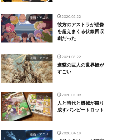
2020.02.22
漫画・アニメ
彼方のアストラが想像
を超えまくる伏線回収
劇だった
2021.03.22
漫画・アニメ
進撃の巨人の世界観が
すごい
2020.01.08
ゲーム
人と時代と機械が織り
成すバンピートロット
2020.04.19
漫画・アニメ