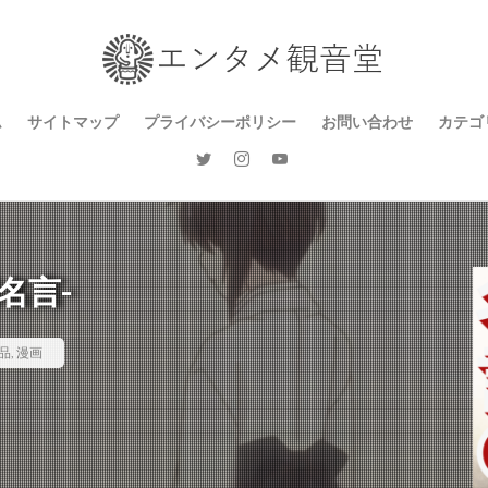
ム
サイトマップ
プライバシーポリシー
お問い合わせ
カテゴ
ゲー
漫画
音楽
ドラ
テレ
カル
思想
地域
ライ
名言-
品
,
漫画