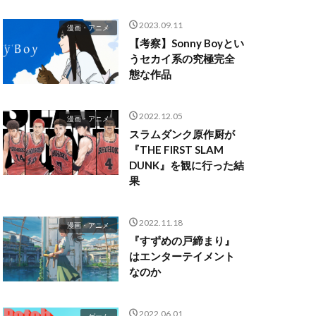
2023.09.11
漫画・アニメ
【考察】Sonny Boyとい
うセカイ系の究極完全
態な作品
2022.12.05
漫画・アニメ
スラムダンク原作厨が
『THE FIRST SLAM
DUNK』を観に行った結
果
2022.11.18
漫画・アニメ
『すずめの戸締まり』
はエンターテイメント
なのか
2022.06.01