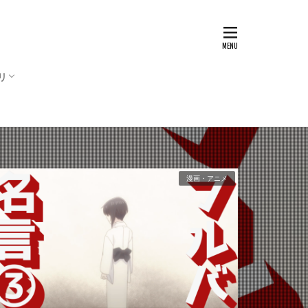
リ
ム
・アニメ
マ・映画
ビ
チャー
・哲学
・文化
フスタイル
漫画・アニメ